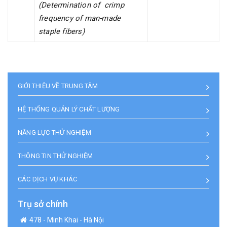
(Determination of crimp
frequency of man-made
staple fibers)
GIỚI THIỆU VỀ TRUNG TÂM
HỆ THỐNG QUẢN LÝ CHẤT LƯỢNG
NĂNG LỰC THỬ NGHIỆM
THÔNG TIN THỬ NGHIỆM
CÁC DỊCH VỤ KHÁC
Trụ sở chính
478 - Minh Khai - Hà Nội