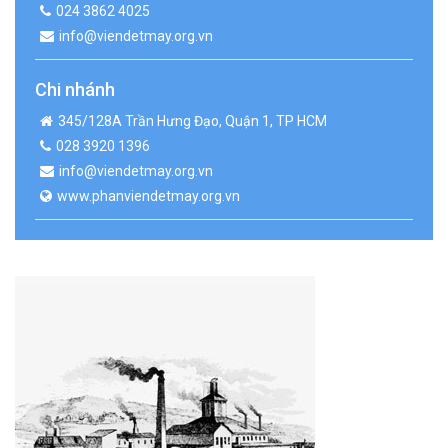
024 3862 4025
info@viendetmay.org.vn
Chi nhánh
345/128A Trần Hưng Đạo, Quận 1, TP HCM
028 3920 1396
info@viendetmay.org.vn
www.phanviendetmay.org.vn