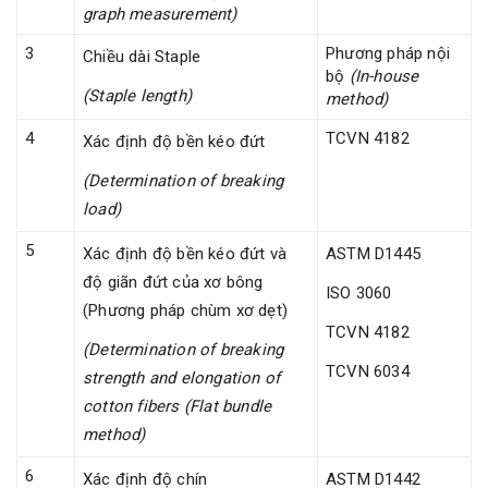
graph measurement)
3
Phương pháp nội
Chiều dài Staple
bộ
(In-house
(Staple length)
method)
4
TCVN 4182
Xác định độ bền kéo đứt
(Determination of breaking
load)
5
Xác định độ bền kéo đứt và
ASTM D1445
độ giãn đứt của xơ bông
ISO 3060
(Phương pháp chùm xơ dẹt)
TCVN 4182
(Determination of breaking
TCVN 6034
strength and elongation of
cotton fibers (Flat bundle
method)
6
Xác định độ chín
ASTM D1442