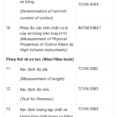
xơ bông
TCVN 4184
(Determination of non-lint
content of cotton)
10
Phép đo các tính chất cơ lý
ASTM D5867
của xơ bông trên máy H.V.I
(Measurement of Physical
Properties of Cotton fibers by
High Volume Instruments)
Phép thử về xơ len
(Wool Fiber tests)
11
TCVN 3582
Xác định độ dài
(Measurement of length)
12
TCVN 3583
Xác định độ nhỏ
(Test for fineness)
13
TCVN 3585
Xác định lượng tạp chất và
lượng lông chết trong xơ bằng