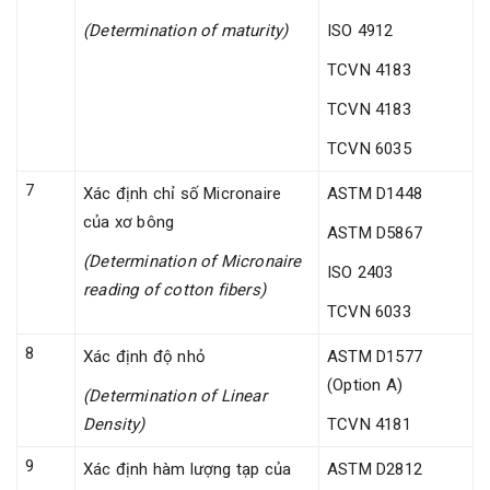
(Determination of maturity)
ISO 4912
TCVN 4183
TCVN 4183
TCVN 6035
7
Xác định chỉ số Micronaire
ASTM D1448
của xơ bông
ASTM D5867
(Determination of Micronaire
ISO 2403
reading of cotton fibers)
TCVN 6033
8
Xác định độ nhỏ
ASTM D1577
(Option A)
(Determination of Linear
Density)
TCVN 4181
9
Xác định hàm lượng tạp của
ASTM D2812