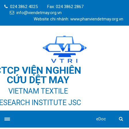
024 3862 4025
Fax: 024 3862 2867
info@viendetmay.org.vn
Website chi nhánh: www.phanviendetmay.org.vn
CTCP VIỆN NGHIÊN
CỨU DỆT MAY
VIETNAM TEXTILE
ESEARCH INSTITUTE JSC
eDoc