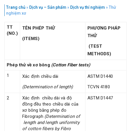
Trang chủ
»
Dịch vụ – Sản phẩm
»
Dịch vụ thí nghiệm
»
Thử
nghiệm xơ
TT
TÊN PHÉP THỬ
PHƯƠNG PHÁP
(NO.)
THỬ
(ITEMS)
(TEST
METHODS)
Phép thử về xơ bông
(Cotton Fiber tests)
1
Xác định chiều dài
ASTM D1440
(Determination of length)
TCVN 4180
2
Xác định chiều dài và độ
ASTM D1447
đồng đều theo chiều dài của
xơ bông bằng phép đo
Fibrograph
(Determination of
length and length uniformity
of cotton fibers by Fibro