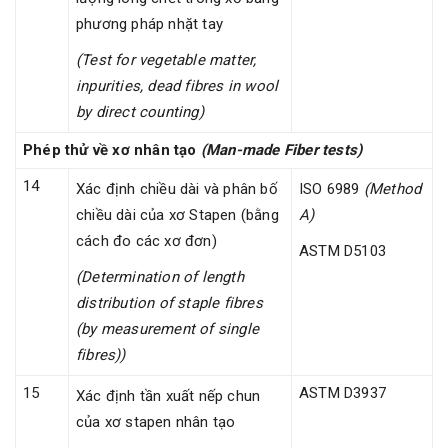
phương pháp nhặt tay
(Test for vegetable matter,
inpurities, dead fibres in wool
by direct counting)
Phép thử về xơ nhân tạo
(Man-made Fiber tests)
14
Xác định chiều dài và phân bố
ISO 6989
(Method
chiều dài của xơ Stapen (bằng
A)
cách đo các xơ đơn)
ASTM D5103
(Determination of length
distribution of staple fibres
(by measurement of single
fibres))
15
ASTM D3937
Xác định tần xuất nếp chun
của xơ stapen nhân tạo