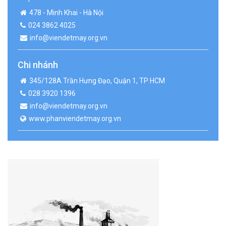
478 - Minh Khai - Hà Nội
024 3862 4025
info@viendetmay.org.vn
Chi nhánh
345/128A Trần Hưng Đạo, Quận 1, TP HCM
028 3920 1396
info@viendetmay.org.vn
www.phanviendetmay.org.vn