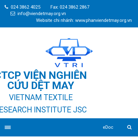
024 3862 4025
Fax: 024 3862 2867
info@viendetmay.org.vn
Website chi nhánh: www.phanviendetmay.org.vn
CTCP VIỆN NGHIÊN
CỨU DỆT MAY
VIETNAM TEXTILE
ESEARCH INSTITUTE JSC
eDoc