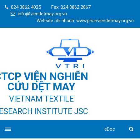
024 3862 4025
Fax: 024 3862 2867
info@viendetmay.org.vn
Website chi nhánh: www.phanviendetmay.org.vn
CTCP VIỆN NGHIÊN
CỨU DỆT MAY
VIETNAM TEXTILE
ESEARCH INSTITUTE JSC
eDoc