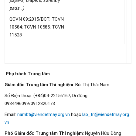
papers, diapers, sanitary
pads…)
QCVN 09:2015/BCT; TCVN
10584; TCVN 10585; TCVN
11528
Phụ trách Trung tâm
Giám đốc Trung tâm Thí nghiệm
: Bùi Thị Thái Nam
Số Điện thoại: (+84)04-22156167; Di động:
0934496099/0912820173
Email:
nambt@viendetmay.org.vn
hoặc
lab_tri@viendetmay.org.
vn
Phó Giám đốc Trung tâm Thí nghiệm
: Nguyễn Hữu Đông