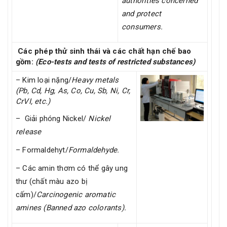
authorities concerned
and protect
consumers.
Các phép thử sinh thái và các chất hạn chế bao
gồm:
(Eco-tests and tests of restricted substances)
– Kim loại nặng/
Heavy metals
(Pb, Cd, Hg, As, Co, Cu, Sb, Ni, Cr,
CrVI, etc.)
– Giải phóng Nickel/
Nickel
release
– Formaldehyt/
Formaldehyde.
– Các amin thơm có thể gây ung
thư (chất màu azo bị
cấm)/
Carcinogenic aromatic
amines (Banned azo colorants).