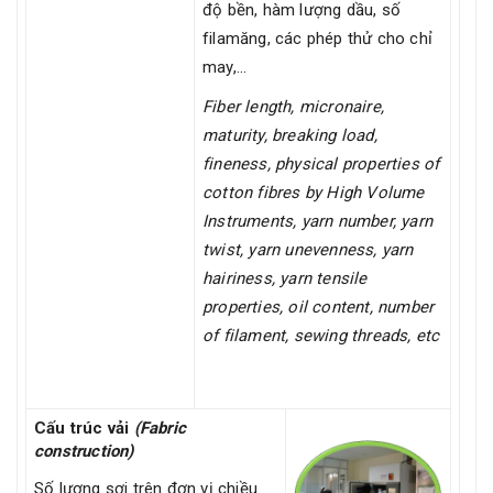
độ bền, hàm lượng dầu, số
filamăng, các phép thử cho chỉ
may,…
Fiber length, micronaire,
maturity, breaking load,
fineness, physical properties of
cotton fibres by High Volume
Instruments, yarn number, yarn
twist, yarn unevenness, yarn
hairiness, yarn tensile
properties, oil content, number
of filament, sewing threads, etc
Cấu trúc vải
(Fabric
construction)
Số lượng sợi trên đơn vị chiều