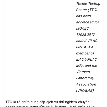
Textile Testing
Center (TTC)
has been
accredited for
ISO/IEC
17025:2017
coded VILAS
089. It is a
member of
ILAC/APLAC
MRA and the
Vietnam
Laboratory
Association
(VINALAB).
TTC là tổ chức cung cấp dịch vụ thử nghiệm chuyên
ngành dệt may hàng đầu tại Việt Nam. Là tổ chức có uy