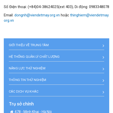
Số Điện thoại: (+84)04-38624025(ext 403); Di động: 0983348078
Email:
dongnh@viendetmay.org.vn
hoặc
thinghiem@viendetmay.
org.vn
GIỚI THIỆU VỀ TRUNG TÂM
HỆ THỐNG QUẢN LÝ CHẤT LƯỢNG
NĂNG LỰC THỬ NGHIỆM
THÔNG TIN THỬ NGHIỆM
CÁC DỊCH VỤ KHÁC
Trụ sở chính
478 - Minh Khai - Hà Nội