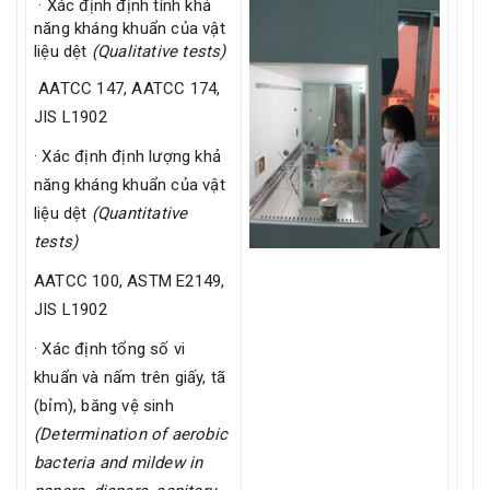
· Xác định định tính khả
năng kháng khuẩn của vật
liệu dệt
(Qualitative tests)
AATCC 147, AATCC 174,
JIS L1902
· Xác định định lượng khả
năng kháng khuẩn của vật
liệu dệt
(Quantitative
tests)
AATCC 100, ASTM E2149,
JIS L1902
· Xác định tổng số vi
khuẩn và nấm trên giấy, tã
(bỉm), băng vệ sinh
(Determination of aerobic
bacteria and mildew in