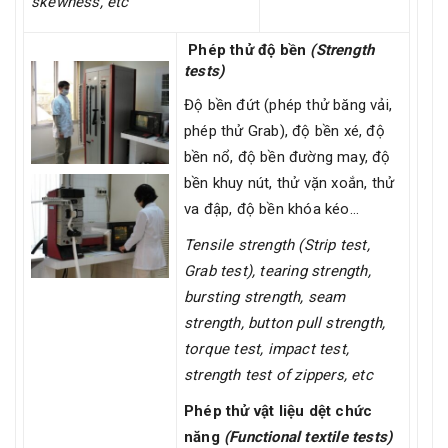
skewness, etc
Phép thử độ bền
(Strength
tests)
Độ bền đứt (phép thử băng vải,
phép thử Grab), độ bền xé, độ
bền nổ, độ bền đường may, độ
bền khuy nút, thử vặn xoắn, thử
va đập, độ bền khóa kéo…
Tensile strength (Strip test,
Grab test), tearing strength,
bursting strength, seam
strength, button pull strength,
torque test, impact test,
strength test of zippers, etc
Phép thử vật liệu dệt chức
năng
(Functional textile tests)