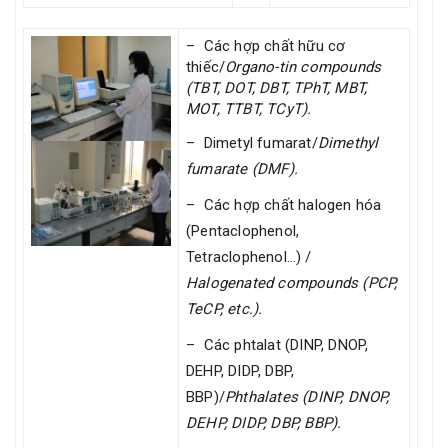
– Các hợp chất hữu cơ
thiếc/
Organo-tin compounds
(TBT, DOT, DBT, TPhT, MBT,
MOT, TTBT, TCyT).
– Dimetyl fumarat/
Dimethyl
fumarate
(DMF).
– Các hợp chất halogen hóa
(Pentaclophenol,
Tetraclophenol…) /
Halogenated compounds
(PCP,
TeCP, etc.).
– Các phtalat (DINP, DNOP,
DEHP, DIDP, DBP,
BBP)/
Phthalates
(DINP, DNOP,
DEHP, DIDP, DBP, BBP).