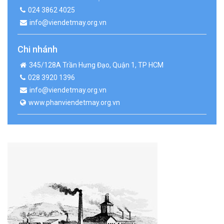
024 3862 4025
info@viendetmay.org.vn
Chi nhánh
345/128A Trần Hưng Đạo, Quận 1, TP HCM
028 3920 1396
info@viendetmay.org.vn
www.phanviendetmay.org.vn