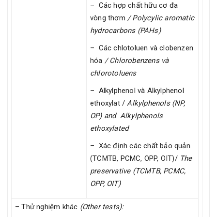
– Các hợp chất hữu cơ đa
vòng thơm
/
Polycylic aromatic
hydrocarbons (PAHs)
– Các chlotoluen và clobenzen
hóa
/
Chlorobenzens và
chlorotoluens
– Alkylphenol và Alkylphenol
ethoxylat /
Alkylphenols (NP,
OP) and Alkylphenols
ethoxylated
– Xác định các chất bảo quản
(TCMTB, PCMC, OPP, OIT)/
The
preservative (TCMTB, PCMC,
OPP, OIT)
– Thử nghiệm khác
(Other tests):