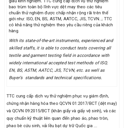
giàu kinh nghiệm
.
TTC cung cấp dịch vụ thử nghiệm
bao trùm toàn bộ lĩnh vực dệt may theo các tiêu
chuẩn thử nghiệm được chấp nhận rộng rãi trên thế
giới như: ISO, EN, BS, ASTM, AATCC, JIS, TCVN…; TTC
có khả năng thử nghiệm theo yêu cầu riêng của khách
hàng.
With its state-of-the-art instruments, experienced and
skilled staffs, it is able to conduct tests covering all
textile and garment testing field in accordance with
widely international accepted test methods of ISO,
EN, BS, ASTM, AATCC, JIS, TCVN, etc. as well as
Buyer’s standards and technical specifications.
TTC cung cấp dịch vụ thử nghiệm phục vụ giám định,
chứng nhận hàng hóa theo QCVN 01:2017/BCT (dệt may)
và QCVN 09:2015/BCT (khăn giấy và giấy vệ sinh), và các
quy chuẩn kỹ thuật liên quan đến phao áo, phao tròn,
phao bè cứu sinh, vải lều bạt dự trữ Quốc gia ….