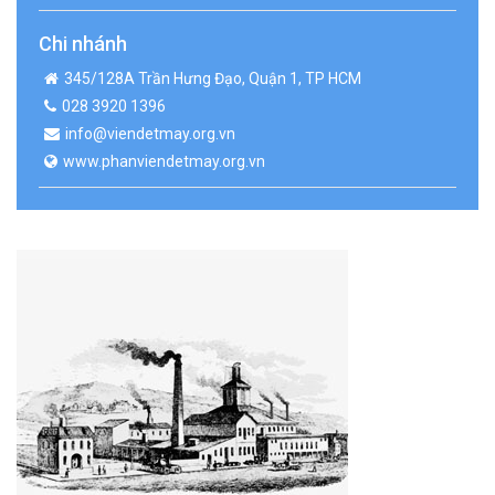
Chi nhánh
345/128A Trần Hưng Đạo, Quận 1, TP HCM
028 3920 1396
info@viendetmay.org.vn
www.phanviendetmay.org.vn