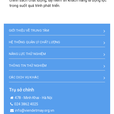
chính sách chất lượng, lấy niềm tin khách hàng là động lực
trong suốt quá trình phát triển.
GIỚI THIỆU VỀ TRUNG TÂM
HỆ THỐNG QUẢN LÝ CHẤT LƯỢNG
NĂNG LỰC THỬ NGHIỆM
THÔNG TIN THỬ NGHIỆM
CÁC DỊCH VỤ KHÁC
Trụ sở chính
478 - Minh Khai - Hà Nội
024 3862 4025
info@viendetmay.org.vn