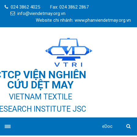
024 3862 4025
Fax: 024 3862 2867
info@viendetmay.org.vn
Website chi nhánh: www.phanviendetmay.org.vn
CTCP VIỆN NGHIÊN
CỨU DỆT MAY
VIETNAM TEXTILE
ESEARCH INSTITUTE JSC
eDoc