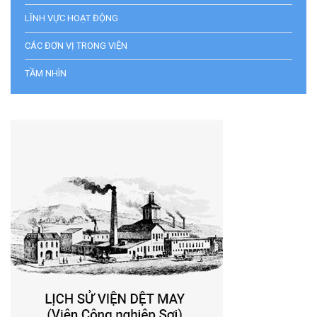
LĨNH VỰC HOẠT ĐỘNG
CÁC ĐƠN VỊ TRONG VIỆN
TẦM NHÌN