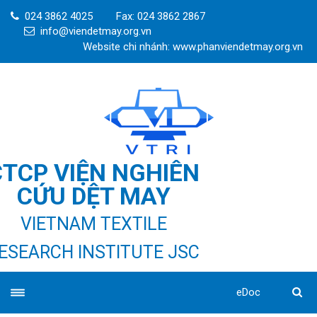
024 3862 4025
Fax: 024 3862 2867
info@viendetmay.org.vn
Website chi nhánh: www.phanviendetmay.org.vn
CTCP VIỆN NGHIÊN
CỨU DỆT MAY
VIETNAM TEXTILE
ESEARCH INSTITUTE JSC
eDoc