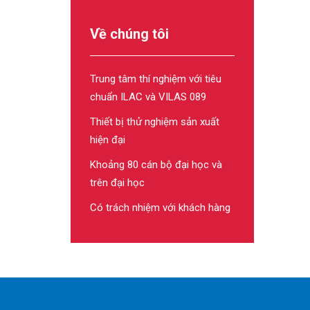
Về chúng tôi
Trung tâm thí nghiệm với tiêu
chuẩn ILAC và VILAS 089
Thiết bị thử nghiệm sản xuất
hiện đại
Khoảng 80 cán bộ đại học và
trên đại học
Có trách nhiệm với khách hàng