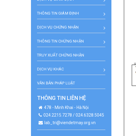
THÔNG TIN GIÁM ĐỊNH
DỊCH VỤ CHỨNG NHẬN
THÔNG TIN CHỨNG NHẬN
TRUY XUẤT CHỨNG NHẬN
DỊCH VỤ KHÁC
VĂN BẢN PHÁP LUẬT
THÔNG TIN LIÊN HỆ
478 - Minh Khai - Hà Nội
024.2215.7278 / 024.6328.5045
lab_tri@viendetmay.org.vn