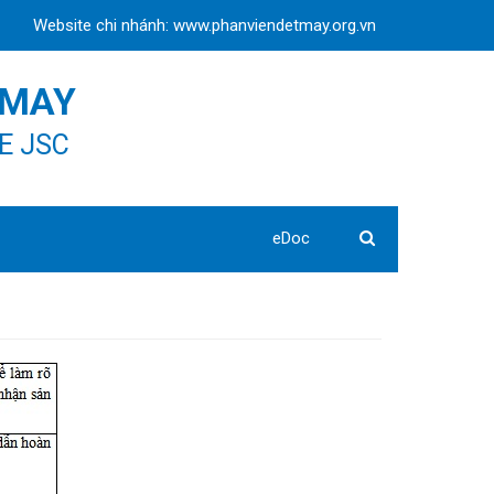
Website chi nhánh: www.phanviendetmay.org.vn
 MAY
E JSC
eDoc