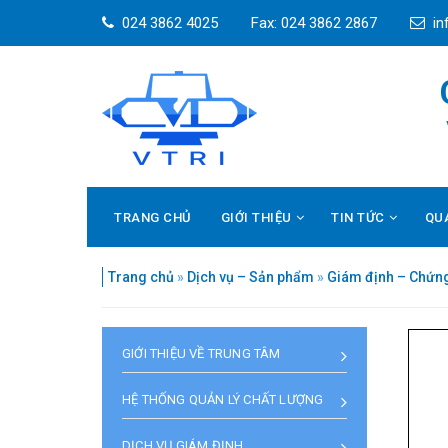
024 3862 4025
Fax: 024 3862 2867
in
TRANG CHỦ
GIỚI THIỆU
TIN TỨC
QU
Trang chủ
»
Dịch vụ – Sản phẩm
»
Giám định – Chứn
GIỚI THIỆU VỀ TRUNG TÂM
HỆ THỐNG QUẢN LÝ CHẤT LƯỢNG
DỊCH VỤ GIÁM ĐỊNH