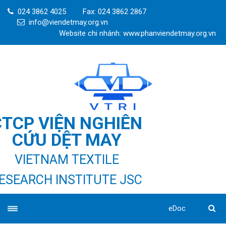
024 3862 4025
Fax: 024 3862 2867
info@viendetmay.org.vn
Website chi nhánh: www.phanviendetmay.org.vn
CTCP VIỆN NGHIÊN
CỨU DỆT MAY
VIETNAM TEXTILE
ESEARCH INSTITUTE JSC
eDoc