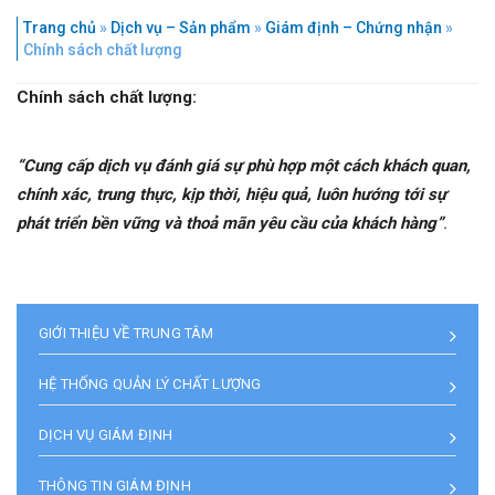
Trang chủ
»
Dịch vụ – Sản phẩm
»
Giám định – Chứng nhận
»
Chính sách chất lượng
Chính sách chất lượng:
“Cung cấp dịch vụ đánh giá sự phù hợp một cách khách quan,
chính xác, trung thực, kịp thời, hiệu quả, luôn hướng tới sự
phát triển bền vững và thoả mãn yêu cầu của khách hàng”
.
GIỚI THIỆU VỀ TRUNG TÂM
HỆ THỐNG QUẢN LÝ CHẤT LƯỢNG
DỊCH VỤ GIÁM ĐỊNH
THÔNG TIN GIÁM ĐỊNH