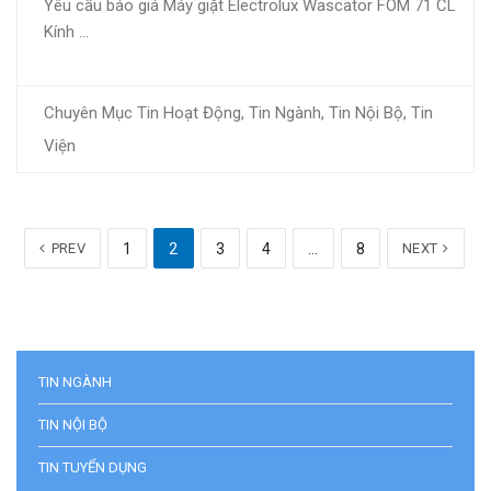
Yêu cầu báo giá Máy giặt Electrolux Wascator FOM 71 CL
Kính …
Chuyên Mục
Tin Hoạt Động
,
Tin Ngành
,
Tin Nội Bộ
,
Tin
Viện
PREV
1
2
3
4
…
8
NEXT
TIN NGÀNH
TIN NỘI BỘ
TIN TUYỂN DỤNG