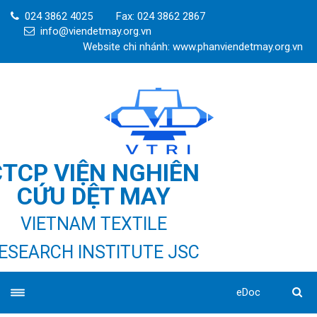
024 3862 4025
Fax: 024 3862 2867
info@viendetmay.org.vn
Website chi nhánh: www.phanviendetmay.org.vn
CTCP VIỆN NGHIÊN
CỨU DỆT MAY
VIETNAM TEXTILE
ESEARCH INSTITUTE JSC
eDoc