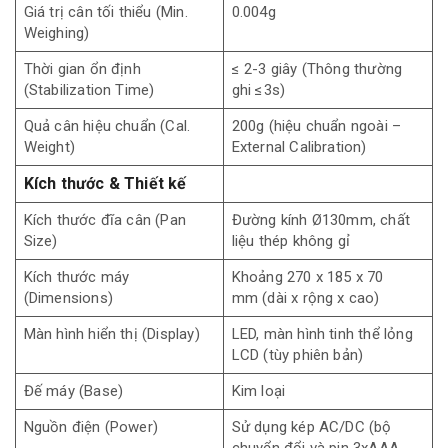
Giá trị cân tối thiểu (Min.
0.004g
Weighing)
Thời gian ổn định
≤ 2-3 giây (Thông thường
(Stabilization Time)
ghi ≤3s)
Quả cân hiệu chuẩn (Cal.
200g (hiệu chuẩn ngoài –
Weight)
External Calibration)
Kích thước & Thiết kế
Kích thước đĩa cân (Pan
Đường kính Ø130mm, chất
Size)
liệu thép không gỉ
Kích thước máy
Khoảng 270 x 185 x 70
(Dimensions)
mm (dài x rộng x cao)
Màn hình hiển thị (Display)
LED, màn hình tinh thể lỏng
LCD (tùy phiên bản)
Đế máy (Base)
Kim loại
Nguồn điện (Power)
Sử dụng kép AC/DC (bộ
chuyển đổi và pin 3xAAA