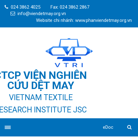
024 3862 4025
Fax: 024 3862 2867
info@viendetmay.org.vn
Website chi nhánh: www.phanviendetmay.org.vn
CTCP VIỆN NGHIÊN
CỨU DỆT MAY
VIETNAM TEXTILE
ESEARCH INSTITUTE JSC
eDoc