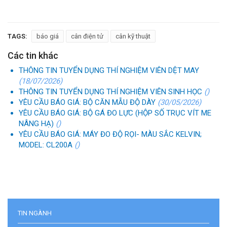
TAGS:
báo giá
cân điện tử
cân kỹ thuật
Các tin khác
THÔNG TIN TUYỂN DỤNG THÍ NGHIỆM VIÊN DỆT MAY
(18/07/2026)
THÔNG TIN TUYỂN DỤNG THÍ NGHIỆM VIÊN SINH HỌC
()
YÊU CẦU BÁO GIÁ: BỘ CĂN MẪU ĐỘ DÀY
(30/05/2026)
YÊU CẦU BÁO GIÁ: BỘ GÁ ĐO LỰC (HỘP SỐ TRỤC VÍT ME
NÂNG HẠ)
()
YÊU CẦU BÁO GIÁ: MÁY ĐO ĐỘ RỌI- MÀU SẮC KELVIN;
MODEL: CL200A
()
TIN NGÀNH