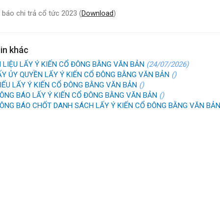
báo chi trả cổ tức 2023 (
Download
)
in khác
I LIỆU LẤY Ý KIẾN CỔ ĐÔNG BẰNG VĂN BẢN
(24/07/2026)
ẤY ỦY QUYỀN LẤY Ý KIẾN CỔ ĐÔNG BẰNG VĂN BẢN
()
IẾU LẤY Ý KIẾN CỔ ĐÔNG BẰNG VĂN BẢN
()
ÔNG BÁO LẤY Ý KIẾN CỔ ĐÔNG BẰNG VĂN BẢN
()
ÔNG BÁO CHỐT DANH SÁCH LẤY Ý KIẾN CỔ ĐÔNG BẰNG VĂN BẢ