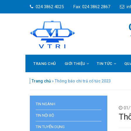
024 3862 4025
Fax: 024 3862 2867
in
TRANG CHỦ
GIỚI THIỆU
TIN TỨC
QU
Trang chủ
»
Thông báo chi trả cổ tức 2023
TIN NGÀNH
01/
Thô
TIN NỘI BỘ
TIN TUYỂN DỤNG