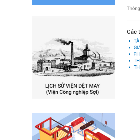
Thông 
Các t
TÀ
GI
PH
TH
TH