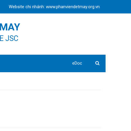
Website chi nhánh: www.phanviendetmay.org.vn
 MAY
E JSC
eDoc