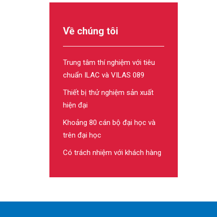
Về chúng tôi
Trung tâm thí nghiệm với tiêu
chuẩn ILAC và VILAS 089
Thiết bị thử nghiệm sản xuất
hiện đại
Khoảng 80 cán bộ đại học và
trên đại học
Có trách nhiệm với khách hàng