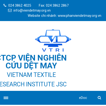
024 3862 4025
Fax: 024 3862 2867
info@viendetmay.org.vn
Website chi nhánh: www.phanviendetmay.org.vn
CTCP VIỆN NGHIÊN
CỨU DỆT MAY
VIETNAM TEXTILE
ESEARCH INSTITUTE JSC
eDoc