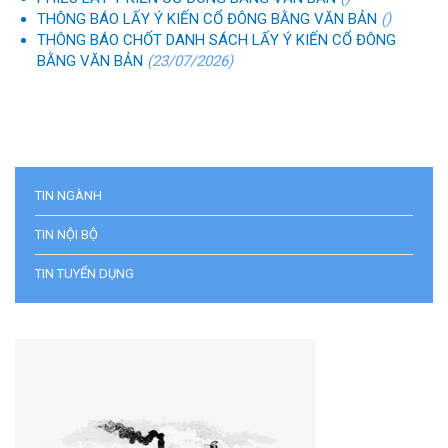
THÔNG BÁO LẤY Ý KIẾN CỔ ĐÔNG BẰNG VĂN BẢN
()
THÔNG BÁO CHỐT DANH SÁCH LẤY Ý KIẾN CỔ ĐÔNG
BẰNG VĂN BẢN
(23/07/2026)
TIN NGÀNH
TIN NỘI BỘ
TIN TUYỂN DỤNG