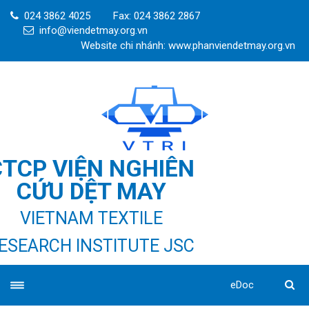
024 3862 4025
Fax: 024 3862 2867
info@viendetmay.org.vn
Website chi nhánh: www.phanviendetmay.org.vn
CTCP VIỆN NGHIÊN
CỨU DỆT MAY
VIETNAM TEXTILE
ESEARCH INSTITUTE JSC
eDoc